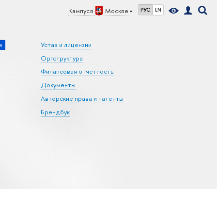
Кампус в
Москве
РУС
EN
и
Устав и лицензии
Оргструктура
Финансовая отчетность
Документы
Авторские права и патенты
Брендбук