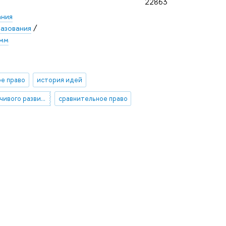
22863
ания
азования
/
амм
е право
история идей
Цели устойчивого развития (ЦУР)
сравнительное право