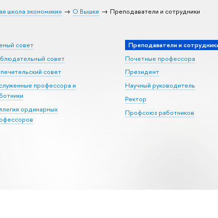
ая школа экономики»
О Вышке
Преподаватели и сотрудники
еный совет
Преподаватели и сотрудник
блюдательный совет
Почетные профессора
печительский совет
Президент
служенные профессора и
Научный руководитель
ботники
Ректор
ллегия ординарных
Профсоюз работников
офессоров