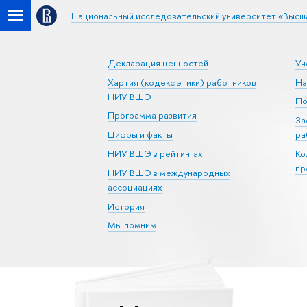
Национальный исследовательский университет «Высш
Декларация ценностей
Уч
Хартия (кодекс этики) работников
На
НИУ ВШЭ
По
Программа развития
За
Цифры и факты
ра
НИУ ВШЭ в рейтингах
Ко
пр
НИУ ВШЭ в международных
ассоциациях
История
Мы помним