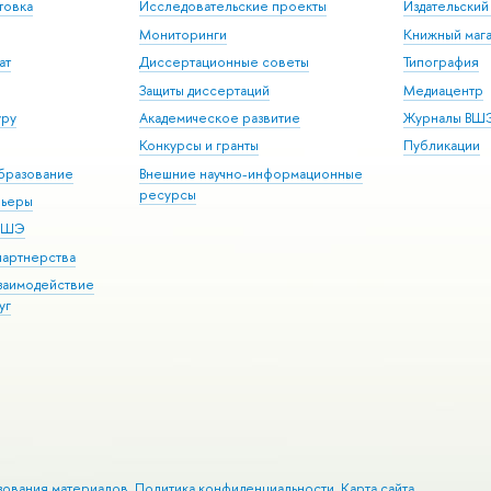
товка
Исследовательские проекты
Издательски
Мониторинги
Книжный мага
ат
Диссертационные советы
Типография
Защиты диссертаций
Медиацентр
уру
Академическое развитие
Журналы ВШ
Конкурсы и гранты
Публикации
бразование
Внешние научно-информационные
ресурсы
рьеры
 ВШЭ
партнерства
взаимодействие
уг
зования материалов
Политика конфиденциальности
Карта сайта