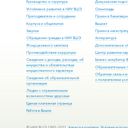
Руководство и структура
Довузовская подго
Устойчивое развитие в НИУ ВШЭ
Олимпиады
Преподаватели и сотрудники
Прием в бакалаври
Корпуса и общежития
Вышка+
Закупки
Прием в магистрат
Обращения граждан в НИУ ВШЭ
Аспирантура
Фонд целевого капитала
Дополнительное о
Противодействие коррупции
Центр развития ка
Сведения о доходах, расходах, об
Бизнес-инкубатор
имуществе и обязательствах
Образовательные 
имущественного характера
Обратная связь и 
Сведения об образовательной
с получателями усл
организации
Людям с ограниченными
возможностями здоровья
Единая платежная страница
Работа в Вышке
© НИУ ВШЭ 1993–2021
Адреса и контакты
Условия исполь