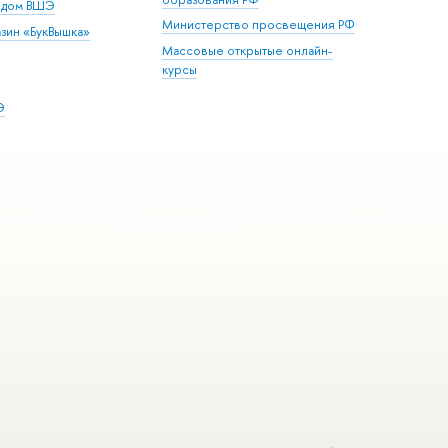
й дом ВШЭ
Министерство просвещения РФ
зин «БукВышка»
Массовые открытые онлайн-
курсы
Э