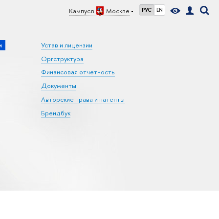
Кампус в
Москве
РУС
EN
и
Устав и лицензии
Оргструктура
Финансовая отчетность
Документы
Авторские права и патенты
Брендбук