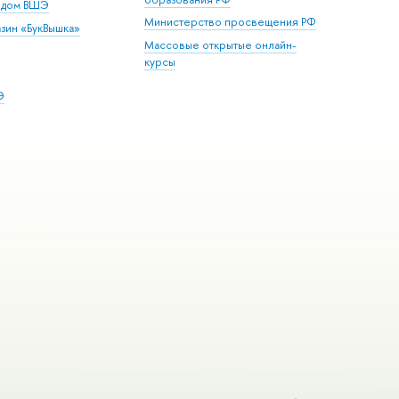
й дом ВШЭ
Министерство просвещения РФ
зин «БукВышка»
Массовые открытые онлайн-
курсы
Э