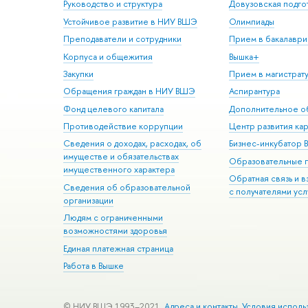
Руководство и структура
Довузовская подго
Устойчивое развитие в НИУ ВШЭ
Олимпиады
Преподаватели и сотрудники
Прием в бакалаври
Корпуса и общежития
Вышка+
Закупки
Прием в магистрат
Обращения граждан в НИУ ВШЭ
Аспирантура
Фонд целевого капитала
Дополнительное о
Противодействие коррупции
Центр развития ка
Сведения о доходах, расходах, об
Бизнес-инкубатор
имуществе и обязательствах
Образовательные 
имущественного характера
Обратная связь и 
Сведения об образовательной
с получателями усл
организации
Людям с ограниченными
возможностями здоровья
Единая платежная страница
Работа в Вышке
© НИУ ВШЭ 1993–2021
Адреса и контакты
Условия исполь