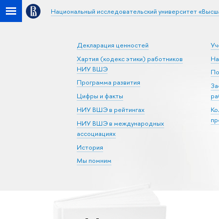
Национальный исследовательский университет «Высш
Декларация ценностей
Уч
Хартия (кодекс этики) работников
На
НИУ ВШЭ
По
Программа развития
За
Цифры и факты
ра
НИУ ВШЭ в рейтингах
Ко
пр
НИУ ВШЭ в международных
ассоциациях
История
Мы помним