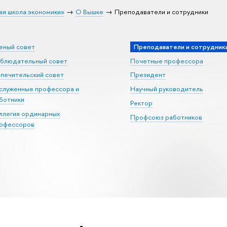
ая школа экономики»
О Вышке
Преподаватели и сотрудники
еный совет
Преподаватели и сотрудник
блюдательный совет
Почетные профессора
печительский совет
Президент
служенные профессора и
Научный руководитель
ботники
Ректор
ллегия ординарных
Профсоюз работников
офессоров