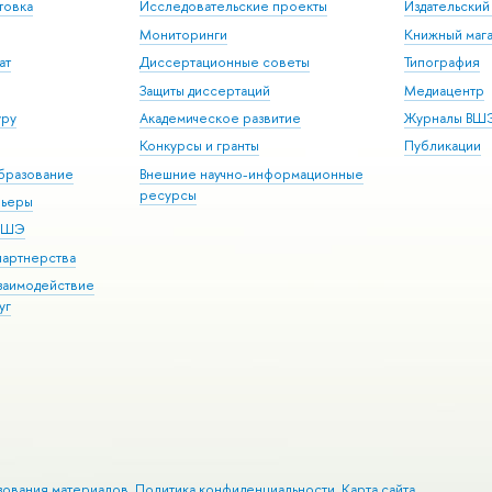
товка
Исследовательские проекты
Издательски
Мониторинги
Книжный мага
ат
Диссертационные советы
Типография
Защиты диссертаций
Медиацентр
уру
Академическое развитие
Журналы ВШ
Конкурсы и гранты
Публикации
бразование
Внешние научно-информационные
ресурсы
рьеры
 ВШЭ
партнерства
взаимодействие
уг
зования материалов
Политика конфиденциальности
Карта сайта