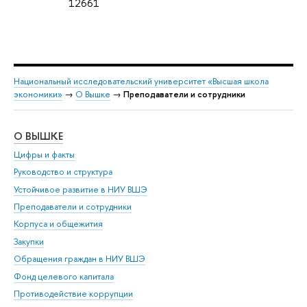
12661
Национальный исследовательский университет «Высшая школа
экономики»
→
О Вышке
→
Преподаватели и сотрудники
О ВЫШКЕ
ОБ
Цифры и факты
Ли
Руководство и структура
Дов
Устойчивое развитие в НИУ ВШЭ
Ол
Преподаватели и сотрудники
При
Корпуса и общежития
Вы
Закупки
При
Обращения граждан в НИУ ВШЭ
Ас
Фонд целевого капитала
До
Противодействие коррупции
Цен