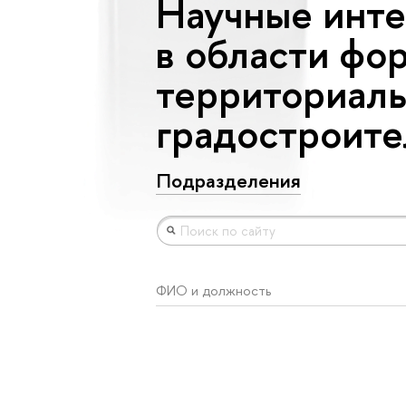
Научные инте
в области фо
территориаль
градостроите
Подразделения
ФИО и должность