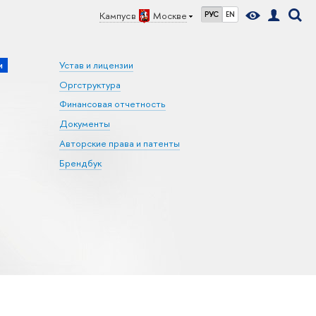
Кампус в
Москве
РУС
EN
и
Устав и лицензии
Оргструктура
Финансовая отчетность
Документы
Авторские права и патенты
Брендбук