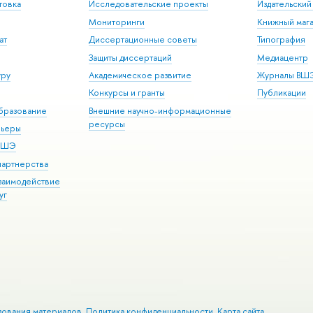
товка
Исследовательские проекты
Издательски
Мониторинги
Книжный мага
ат
Диссертационные советы
Типография
Защиты диссертаций
Медиацентр
уру
Академическое развитие
Журналы ВШ
Конкурсы и гранты
Публикации
бразование
Внешние научно-информационные
ресурсы
рьеры
 ВШЭ
партнерства
взаимодействие
уг
зования материалов
Политика конфиденциальности
Карта сайта