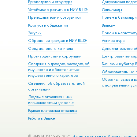
Руководство и структура
Довузовская подго
Устойчивое развитие в НИУ ВШЭ
Олимпиады
Преподаватели и сотрудники
Прием в бакалаври
Корпуса и общежития
Вышка+
Закупки
Прием в магистрат
Обращения граждан в НИУ ВШЭ
Аспирантура
Фонд целевого капитала
Дополнительное о
Противодействие коррупции
Центр развития ка
Сведения о доходах, расходах, об
Бизнес-инкубатор
имуществе и обязательствах
Образовательные 
имущественного характера
Обратная связь и 
Сведения об образовательной
с получателями усл
организации
Людям с ограниченными
возможностями здоровья
Единая платежная страница
Работа в Вышке
© НИУ ВШЭ 1993–2021
Адреса и контакты
Условия исполь