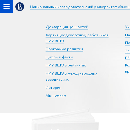
Национальный исследовательский университет «Высш
Декларация ценностей
Уч
Хартия (кодекс этики) работников
На
НИУ ВШЭ
По
Программа развития
За
Цифры и факты
ра
НИУ ВШЭ в рейтингах
Ко
пр
НИУ ВШЭ в международных
ассоциациях
История
Мы помним