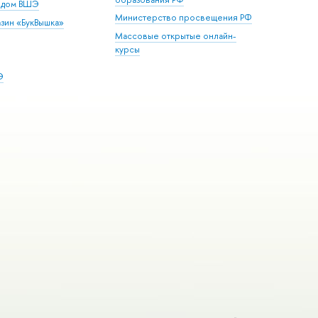
й дом ВШЭ
Министерство просвещения РФ
зин «БукВышка»
Массовые открытые онлайн-
курсы
Э