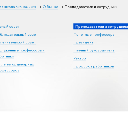
ая школа экономики»
О Вышке
Преподаватели и сотрудники
еный совет
Преподаватели и сотрудник
блюдательный совет
Почетные профессора
печительский совет
Президент
служенные профессора и
Научный руководитель
ботники
Ректор
ллегия ординарных
Профсоюз работников
офессоров