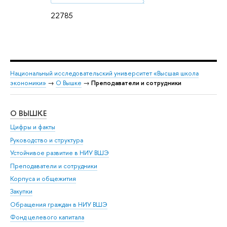
22785
Национальный исследовательский университет «Высшая школа
экономики»
→
О Вышке
→
Преподаватели и сотрудники
О ВЫШКЕ
ОБ
Цифры и факты
Ли
Руководство и структура
Дов
Устойчивое развитие в НИУ ВШЭ
Ол
Преподаватели и сотрудники
При
Корпуса и общежития
Вы
Закупки
При
Обращения граждан в НИУ ВШЭ
Ас
Фонд целевого капитала
До