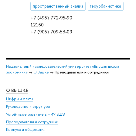
пространственный анализ
геоурбанистика
+7 (495) 772-95-90
12150
+7 (905) 709-53-09
Национальный исследовательский университет «Высшая школа
экономики»
→
О Вышке
→
Преподаватели и сотрудники
О ВЫШКЕ
ОБ
Цифры и факты
Ли
Руководство и структура
Дов
Устойчивое развитие в НИУ ВШЭ
Ол
Преподаватели и сотрудники
При
Корпуса и общежития
Вы