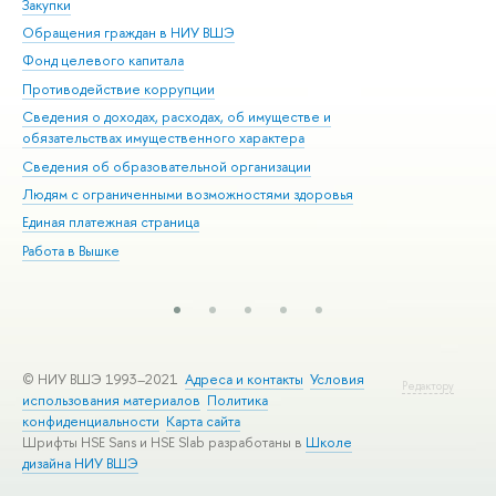
Закупки
При
Обращения граждан в НИУ ВШЭ
Ас
Фонд целевого капитала
До
Противодействие коррупции
Цен
Сведения о доходах, расходах, об имуществе и
Би
обязательствах имущественного характера
Об
Сведения об образовательной организации
Обр
Людям с ограниченными возможностями здоровья
Единая платежная страница
Работа в Вышке
© НИУ ВШЭ 1993–2021
Адреса и контакты
Условия
Редактору
использования материалов
Политика
конфиденциальности
Карта сайта
Шрифты HSE Sans и HSE Slab разработаны в
Школе
дизайна НИУ ВШЭ