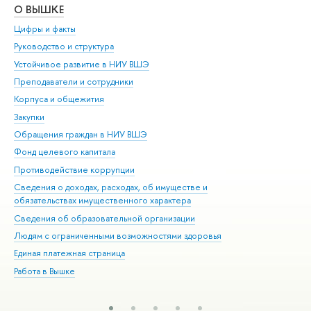
О ВЫШКЕ
ОБ
Цифры и факты
Ли
Руководство и структура
Дов
Устойчивое развитие в НИУ ВШЭ
Ол
Преподаватели и сотрудники
При
Корпуса и общежития
Вы
Закупки
При
Обращения граждан в НИУ ВШЭ
Ас
Фонд целевого капитала
До
Противодействие коррупции
Цен
Сведения о доходах, расходах, об имуществе и
Би
обязательствах имущественного характера
Об
Сведения об образовательной организации
Обр
Людям с ограниченными возможностями здоровья
Единая платежная страница
Работа в Вышке