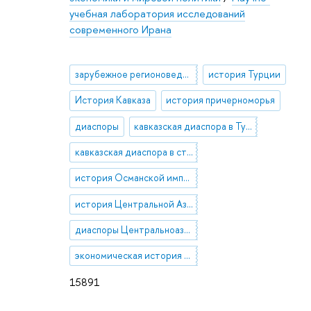
учебная лаборатория исследований
современного Ирана
зарубежное регионоведение
история Турции
История Кавказа
история причерноморья
диаспоры
кавказская диаспора в Турции
кавказская диаспора в странах Ближнего Востока и Северной Африки
история Османской империи
история Центральной Азии
диаспоры Центральноазиатских народов в Турции
экономическая история Кавказа, Турции, Центральной Азии
15891