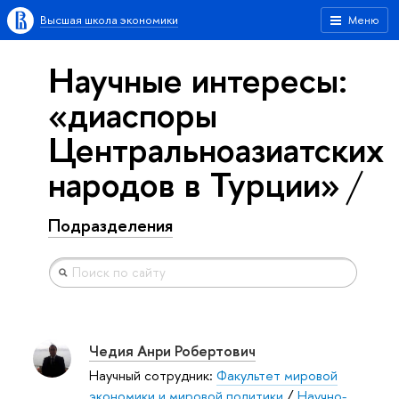
Высшая школа экономики
Меню
Научные интересы:
«диаспоры
Центральноазиатских
народов в Турции»
Подразделения
Чедия Анри Робертович
Научный сотрудник:
Факультет мировой
экономики и мировой политики
/
Научно-