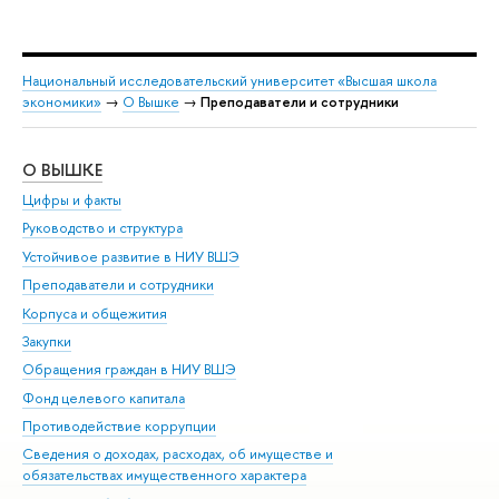
Национальный исследовательский университет «Высшая школа
экономики»
→
О Вышке
→
Преподаватели и сотрудники
О ВЫШКЕ
ОБ
Цифры и факты
Ли
Руководство и структура
Дов
Устойчивое развитие в НИУ ВШЭ
Ол
Преподаватели и сотрудники
При
Корпуса и общежития
Вы
Закупки
При
Обращения граждан в НИУ ВШЭ
Ас
Фонд целевого капитала
До
Противодействие коррупции
Цен
Сведения о доходах, расходах, об имуществе и
Би
обязательствах имущественного характера
Об