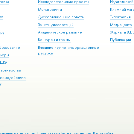
товка
Исследовательские проекты
Издательски
Мониторинги
Книжный мага
ат
Диссертационные советы
Типография
Защиты диссертаций
Медиацентр
уру
Академическое развитие
Журналы ВШ
Конкурсы и гранты
Публикации
бразование
Внешние научно-информационные
ресурсы
рьеры
 ВШЭ
партнерства
взаимодействие
уг
зования материалов
Политика конфиденциальности
Карта сайта