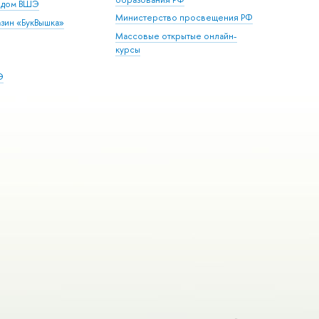
й дом ВШЭ
Министерство просвещения РФ
зин «БукВышка»
Массовые открытые онлайн-
курсы
Э