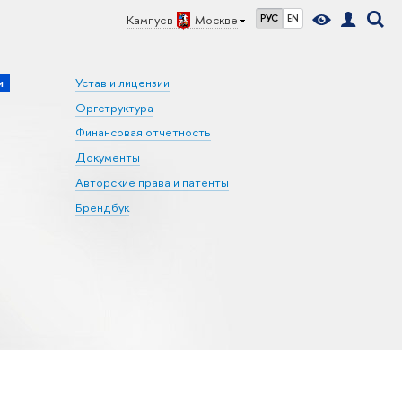
Кампус в
Москве
РУС
EN
и
Устав и лицензии
Оргструктура
Финансовая отчетность
Документы
Авторские права и патенты
Брендбук