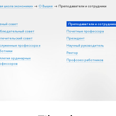
ая школа экономики»
О Вышке
Преподаватели и сотрудники
еный совет
Преподаватели и сотрудник
блюдательный совет
Почетные профессора
печительский совет
Президент
служенные профессора и
Научный руководитель
ботники
Ректор
ллегия ординарных
Профсоюз работников
офессоров