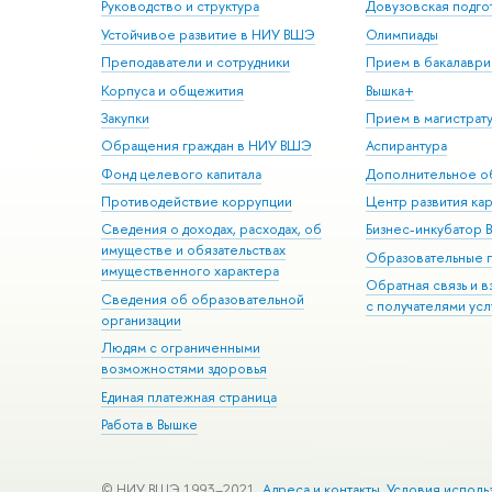
Руководство и структура
Довузовская подго
Устойчивое развитие в НИУ ВШЭ
Олимпиады
Преподаватели и сотрудники
Прием в бакалаври
Корпуса и общежития
Вышка+
Закупки
Прием в магистрат
Обращения граждан в НИУ ВШЭ
Аспирантура
Фонд целевого капитала
Дополнительное о
Противодействие коррупции
Центр развития ка
Сведения о доходах, расходах, об
Бизнес-инкубатор
имуществе и обязательствах
Образовательные 
имущественного характера
Обратная связь и 
Сведения об образовательной
с получателями усл
организации
Людям с ограниченными
возможностями здоровья
Единая платежная страница
Работа в Вышке
© НИУ ВШЭ 1993–2021
Адреса и контакты
Условия исполь