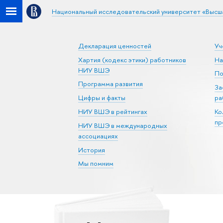
Национальный исследовательский университет «Высш
Декларация ценностей
Уч
Хартия (кодекс этики) работников
На
НИУ ВШЭ
По
Программа развития
За
Цифры и факты
ра
НИУ ВШЭ в рейтингах
Ко
пр
НИУ ВШЭ в международных
ассоциациях
История
Мы помним