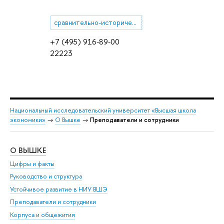
сравнительно-историческая семасиология романских языков
+7 (495) 916-89-00
22223
Национальный исследовательский университет «Высшая школа
экономики»
→
О Вышке
→
Преподаватели и сотрудники
О ВЫШКЕ
ОБ
Цифры и факты
Ли
Руководство и структура
Дов
Устойчивое развитие в НИУ ВШЭ
Ол
Преподаватели и сотрудники
При
Корпуса и общежития
Вы