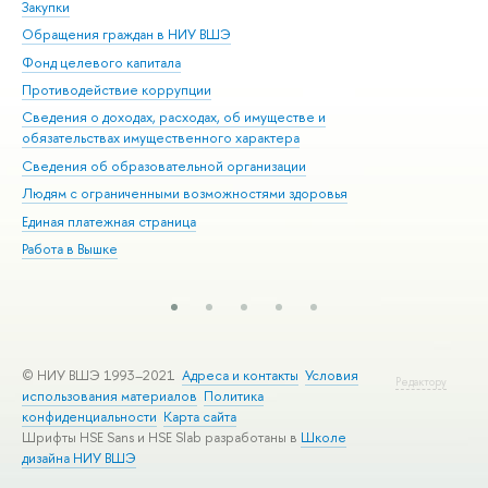
Закупки
При
Обращения граждан в НИУ ВШЭ
Ас
Фонд целевого капитала
До
Противодействие коррупции
Цен
Сведения о доходах, расходах, об имуществе и
Би
обязательствах имущественного характера
Об
Сведения об образовательной организации
Обр
Людям с ограниченными возможностями здоровья
Единая платежная страница
Работа в Вышке
© НИУ ВШЭ 1993–2021
Адреса и контакты
Условия
Редактору
использования материалов
Политика
конфиденциальности
Карта сайта
Шрифты HSE Sans и HSE Slab разработаны в
Школе
дизайна НИУ ВШЭ