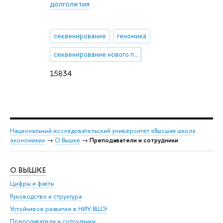
долголетия
секвенирование
геномика
секвенирование нового поколения
15834
Национальный исследовательский университет «Высшая школа
экономики»
→
О Вышке
→
Преподаватели и сотрудники
О ВЫШКЕ
ОБ
Цифры и факты
Ли
Руководство и структура
Дов
Устойчивое развитие в НИУ ВШЭ
Ол
Преподаватели и сотрудники
При