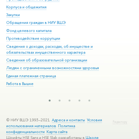
Корпуса и общежития
Вы
Закупки
При
Обращения граждан в НИУ ВШЭ
Ас
Фонд целевого капитала
До
Противодействие коррупции
Цен
Сведения о доходах, расходах, об имуществе и
Би
обязательствах имущественного характера
Об
Сведения об образовательной организации
Обр
Людям с ограниченными возможностями здоровья
Единая платежная страница
Работа в Вышке
© НИУ ВШЭ 1993–2021
Адреса и контакты
Условия
Редактору
использования материалов
Политика
конфиденциальности
Карта сайта
Шрифты HSE Sans и HSE Slab разработаны в
Школе