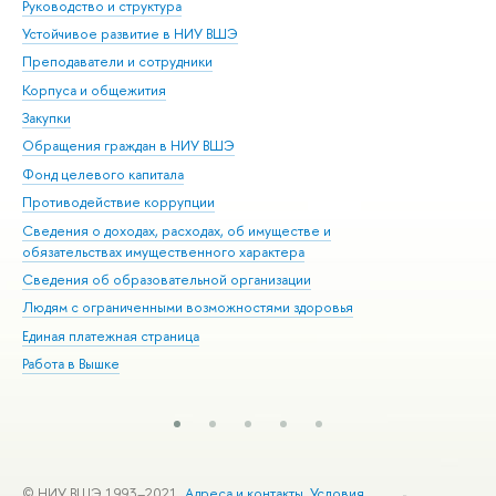
Руководство и структура
Дов
Устойчивое развитие в НИУ ВШЭ
Ол
Преподаватели и сотрудники
При
Корпуса и общежития
Вы
Закупки
При
Обращения граждан в НИУ ВШЭ
Ас
Фонд целевого капитала
До
Противодействие коррупции
Цен
Сведения о доходах, расходах, об имуществе и
Би
обязательствах имущественного характера
Об
Сведения об образовательной организации
Обр
Людям с ограниченными возможностями здоровья
Единая платежная страница
Работа в Вышке
© НИУ ВШЭ 1993–2021
Адреса и контакты
Условия