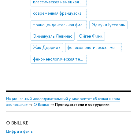
классическая немецкая феноменология
современная французская феноменология
трансцендентальная философия
Эдмунд Гуссерль
Эммануэль Левинас
Ойген Финк
Жак Деррида
феноменологическая метафизика
феноменологическая теология
Национальный исследовательский университет «Высшая школа
экономики»
→
О Вышке
→
Преподаватели и сотрудники
О ВЫШКЕ
ОБ
Цифры и факты
Ли