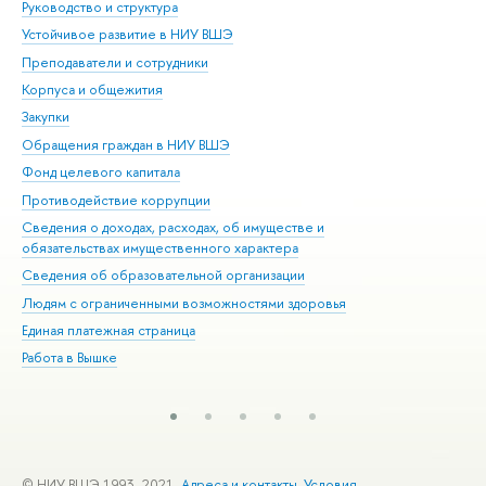
Руководство и структура
Дов
Устойчивое развитие в НИУ ВШЭ
Ол
Преподаватели и сотрудники
При
Корпуса и общежития
Вы
Закупки
При
Обращения граждан в НИУ ВШЭ
Ас
Фонд целевого капитала
До
Противодействие коррупции
Цен
Сведения о доходах, расходах, об имуществе и
Би
обязательствах имущественного характера
Об
Сведения об образовательной организации
Обр
Людям с ограниченными возможностями здоровья
Единая платежная страница
Работа в Вышке
© НИУ ВШЭ 1993–2021
Адреса и контакты
Условия