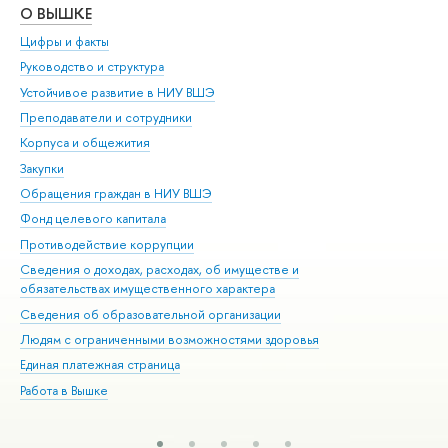
О ВЫШКЕ
ОБ
Цифры и факты
Ли
Руководство и структура
Дов
Устойчивое развитие в НИУ ВШЭ
Ол
Преподаватели и сотрудники
При
Корпуса и общежития
Вы
Закупки
При
Обращения граждан в НИУ ВШЭ
Ас
Фонд целевого капитала
До
Противодействие коррупции
Цен
Сведения о доходах, расходах, об имуществе и
Би
обязательствах имущественного характера
Об
Сведения об образовательной организации
Обр
Людям с ограниченными возможностями здоровья
Единая платежная страница
Работа в Вышке