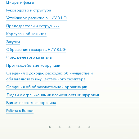
Цифры и факты
Ли
Руководство и структура
Дов
Устойчивое развитие в НИУ ВШЭ
Ол
Преподаватели и сотрудники
При
Корпуса и общежития
Вы
Закупки
При
Обращения граждан в НИУ ВШЭ
Ас
Фонд целевого капитала
До
Противодействие коррупции
Цен
Сведения о доходах, расходах, об имуществе и
Би
обязательствах имущественного характера
Об
Сведения об образовательной организации
Обр
Людям с ограниченными возможностями здоровья
Единая платежная страница
Работа в Вышке