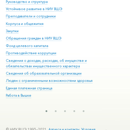
Руководство и структура
Дов
Устойчивое развитие в НИУ ВШЭ
Ол
Преподаватели и сотрудники
При
Корпуса и общежития
Вы
Закупки
При
Обращения граждан в НИУ ВШЭ
Ас
Фонд целевого капитала
До
Противодействие коррупции
Цен
Сведения о доходах, расходах, об имуществе и
Би
обязательствах имущественного характера
Об
Сведения об образовательной организации
Обр
Людям с ограниченными возможностями здоровья
Единая платежная страница
Работа в Вышке
© НИУ ВШЭ 1993–2021
Адреса и контакты
Условия