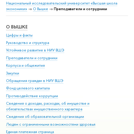
Национальный исследовательский университет «Высшая школа
экономики»
→
О Вышке
→
Преподаватели и сотрудники
О ВЫШКЕ
ОБ
Цифры и факты
Ли
Руководство и структура
Дов
Устойчивое развитие в НИУ ВШЭ
Ол
Преподаватели и сотрудники
При
Корпуса и общежития
Вы
Закупки
При
Обращения граждан в НИУ ВШЭ
Ас
Фонд целевого капитала
До
Противодействие коррупции
Цен
Сведения о доходах, расходах, об имуществе и
Би
обязательствах имущественного характера
Об
Сведения об образовательной организации
Обр
Людям с ограниченными возможностями здоровья
Единая платежная страница