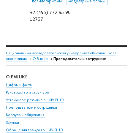
полилогарифмы
модулярные формы
+7 (495) 772-95-90
12737
Национальный исследовательский университет «Высшая школа
экономики»
→
О Вышке
→
Преподаватели и сотрудники
О ВЫШКЕ
ОБ
Цифры и факты
Ли
Руководство и структура
Дов
Устойчивое развитие в НИУ ВШЭ
Ол
Преподаватели и сотрудники
При
Корпуса и общежития
Вы
Закупки
При
Обращения граждан в НИУ ВШЭ
Ас