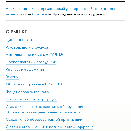
Национальный исследовательский университет «Высшая школа
экономики»
→
О Вышке
→
Преподаватели и сотрудники
О ВЫШКЕ
ОБ
Цифры и факты
Ли
Руководство и структура
Дов
Устойчивое развитие в НИУ ВШЭ
Ол
Преподаватели и сотрудники
При
Корпуса и общежития
Вы
Закупки
При
Обращения граждан в НИУ ВШЭ
Ас
Фонд целевого капитала
До
Противодействие коррупции
Цен
Сведения о доходах, расходах, об имуществе и
Би
обязательствах имущественного характера
Об
Сведения об образовательной организации
Обр
Людям с ограниченными возможностями здоровья