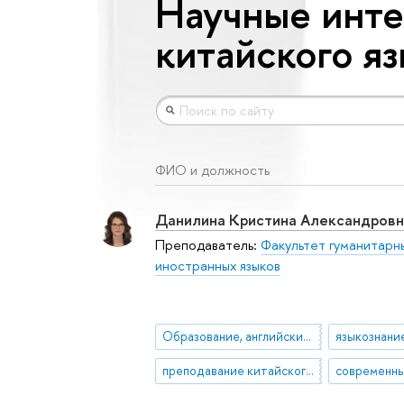
Научные инте
китайского я
ФИО и должность
Данилина Кристина Александровн
Преподаватель:
Факультет гуманитарн
иностранных языков
Образование, английский язык, методика преподавания иностранных языков, педагогика
языкознани
преподавание китайского языка