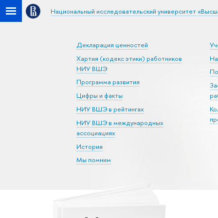
Национальный исследовательский университет «Высш
Декларация ценностей
Уч
Хартия (кодекс этики) работников
На
НИУ ВШЭ
По
Программа развития
За
Цифры и факты
ра
НИУ ВШЭ в рейтингах
Ко
пр
НИУ ВШЭ в международных
ассоциациях
История
Мы помним