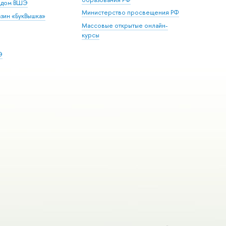
й дом ВШЭ
Министерство просвещения РФ
зин «БукВышка»
Массовые открытые онлайн-
курсы
Э