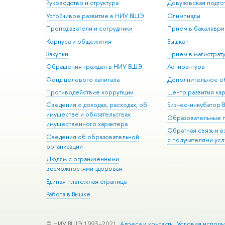
Руководство и структура
Довузовская подго
Устойчивое развитие в НИУ ВШЭ
Олимпиады
Преподаватели и сотрудники
Прием в бакалаври
Корпуса и общежития
Вышка+
Закупки
Прием в магистрат
Обращения граждан в НИУ ВШЭ
Аспирантура
Фонд целевого капитала
Дополнительное о
Противодействие коррупции
Центр развития ка
Сведения о доходах, расходах, об
Бизнес-инкубатор
имуществе и обязательствах
Образовательные 
имущественного характера
Обратная связь и 
Сведения об образовательной
с получателями усл
организации
Людям с ограниченными
возможностями здоровья
Единая платежная страница
Работа в Вышке
© НИУ ВШЭ 1993–2021
Адреса и контакты
Условия исполь