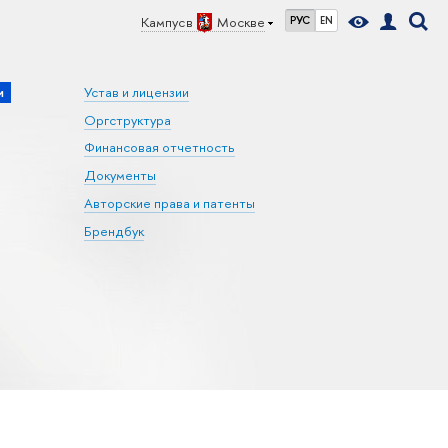
Кампус в
Москве
РУС
EN
и
Устав и лицензии
Оргструктура
Финансовая отчетность
Документы
Авторские права и патенты
Брендбук