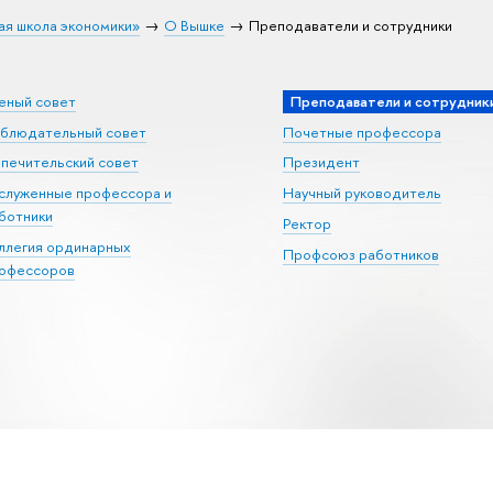
ая школа экономики»
О Вышке
Преподаватели и сотрудники
еный совет
Преподаватели и сотрудник
блюдательный совет
Почетные профессора
печительский совет
Президент
служенные профессора и
Научный руководитель
ботники
Ректор
ллегия ординарных
Профсоюз работников
офессоров