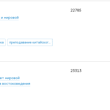
22785
 и мировой
ика
преподавание китайского языка
23313
ет мировой
 востоковедения