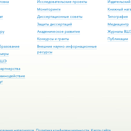
товка
Исследовательские проекты
Издательски
Мониторинги
Книжный мага
ат
Диссертационные советы
Типография
Защиты диссертаций
Медиацентр
уру
Академическое развитие
Журналы ВШ
Конкурсы и гранты
Публикации
бразование
Внешние научно-информационные
ресурсы
рьеры
 ВШЭ
партнерства
взаимодействие
уг
зования материалов
Политика конфиденциальности
Карта сайта