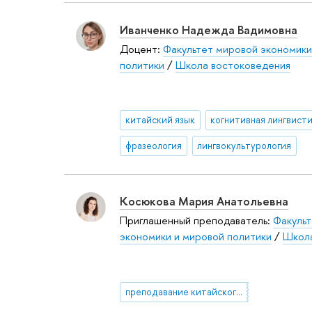
Иванченко Надежда Вадимовна
Доцент:
Факультет мировой экономики
политики
/
Школа востоковедения
китайский язык
когнитивная лингвист
фразеология
лингвокультурология
Косюкова Мария Анатольевна
Приглашенный преподаватель:
Факульт
экономики и мировой политики
/
Школа
преподавание китайского языка