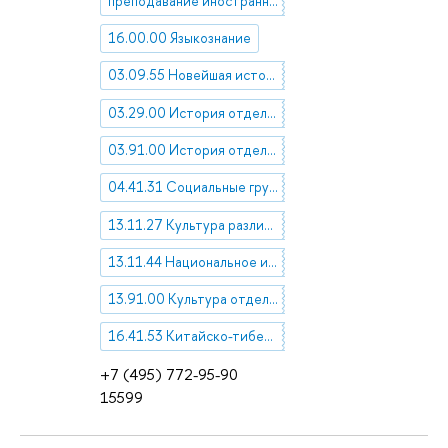
преподавание иностранных языков
16.00.00 Языкознание
03.09.55 Новейшая история (c XX в )
03.29.00 История отдельных процессов, сторон и явлений человеческой деятельности
03.91.00 История отдельных стран
04.41.31 Социальные группы. Коллективы
13.11.27 Культура различных социальных и демографических слоев и групп
13.11.44 Национальное и интернациональное в культуре. Национальная идентичность и взаимодействие культур
13.91.00 Культура отдельных стран и народов
16.41.53 Китайско-тибетские языки
+7 (495) 772-95-90
15599