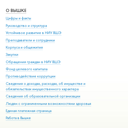
О ВЫШКЕ
ОБ
Цифры и факты
Ли
Руководство и структура
Дов
Устойчивое развитие в НИУ ВШЭ
Ол
Преподаватели и сотрудники
При
Корпуса и общежития
Вы
Закупки
При
Обращения граждан в НИУ ВШЭ
Ас
Фонд целевого капитала
До
Противодействие коррупции
Цен
Сведения о доходах, расходах, об имуществе и
Би
обязательствах имущественного характера
Об
Сведения об образовательной организации
Обр
Людям с ограниченными возможностями здоровья
Единая платежная страница
Работа в Вышке