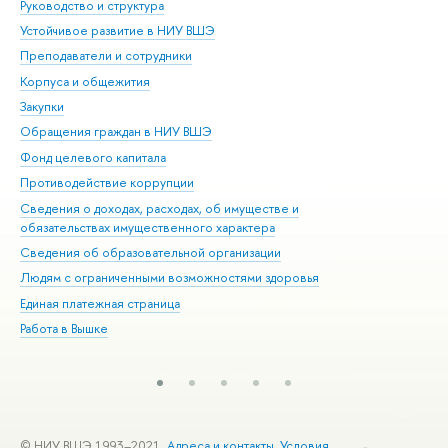
Руководство и структура
Дов
Устойчивое развитие в НИУ ВШЭ
Ол
Преподаватели и сотрудники
При
Корпуса и общежития
Вы
Закупки
При
Обращения граждан в НИУ ВШЭ
Ас
Фонд целевого капитала
До
Противодействие коррупции
Цен
Сведения о доходах, расходах, об имуществе и
Би
обязательствах имущественного характера
Об
Сведения об образовательной организации
Обр
Людям с ограниченными возможностями здоровья
Единая платежная страница
Работа в Вышке
© НИУ ВШЭ 1993–2021
Адреса и контакты
Условия