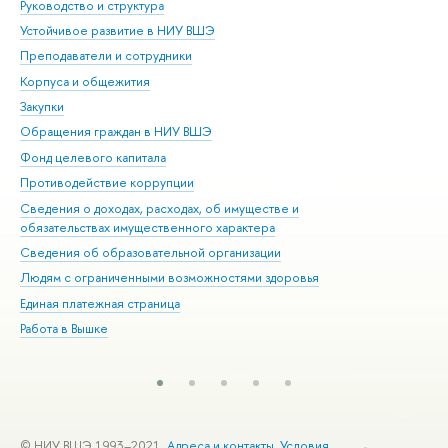
Руководство и структура
Дов
Устойчивое развитие в НИУ ВШЭ
Ол
Преподаватели и сотрудники
При
Корпуса и общежития
Вы
Закупки
При
Обращения граждан в НИУ ВШЭ
Ас
Фонд целевого капитала
До
Противодействие коррупции
Цен
Сведения о доходах, расходах, об имуществе и
Би
обязательствах имущественного характера
Об
Сведения об образовательной организации
Обр
Людям с ограниченными возможностями здоровья
Единая платежная страница
Работа в Вышке
© НИУ ВШЭ 1993–2021
Адреса и контакты
Условия