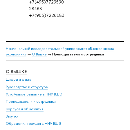
+7(495)7729590
28468
+7(903)7226183
Национальный исследовательский университет «Высшая школа
экономики»
→
О Вышке
→
Преподаватели и сотрудники
О ВЫШКЕ
ОБ
Цифры и факты
Ли
Руководство и структура
Дов
Устойчивое развитие в НИУ ВШЭ
Ол
Преподаватели и сотрудники
При
Корпуса и общежития
Вы
Закупки
При
Обращения граждан в НИУ ВШЭ
Ас