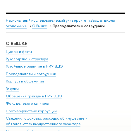
Национальный исследовательский университет «Высшая школа
экономики»
→
О Вышке
→
Преподаватели и сотрудники
О ВЫШКЕ
ОБ
Цифры и факты
Ли
Руководство и структура
Дов
Устойчивое развитие в НИУ ВШЭ
Ол
Преподаватели и сотрудники
При
Корпуса и общежития
Вы
Закупки
При
Обращения граждан в НИУ ВШЭ
Ас
Фонд целевого капитала
До
Противодействие коррупции
Цен
Сведения о доходах, расходах, об имуществе и
Би
обязательствах имущественного характера
Об