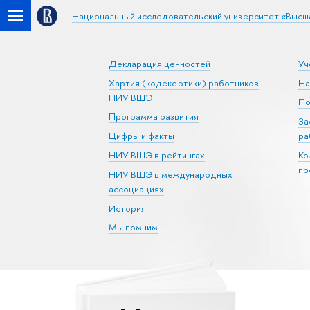
Национальный исследовательский университет «Высш
Декларация ценностей
Уч
Хартия (кодекс этики) работников
На
НИУ ВШЭ
По
Программа развития
За
Цифры и факты
ра
НИУ ВШЭ в рейтингах
Ко
пр
НИУ ВШЭ в международных
ассоциациях
История
Мы помним