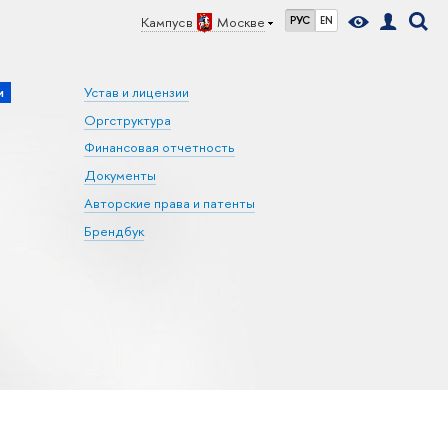
Кампус в
Москве
РУС
EN
и
Устав и лицензии
Оргструктура
Финансовая отчетность
Документы
Авторские права и патенты
Брендбук