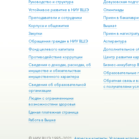
Руководство и структура
Довузовская подго
Устойчивое развитие в НИУ ВШЭ
Олимпиады
Преподаватели и сотрудники
Прием в бакалаври
Корпуса и общежития
Вышка+
Закупки
Прием в магистрат
Обращения граждан в НИУ ВШЭ
Аспирантура
Фонд целевого капитала
Дополнительное о
Противодействие коррупции
Центр развития ка
Сведения о доходах, расходах, об
Бизнес-инкубатор
имуществе и обязательствах
Образовательные 
имущественного характера
Обратная связь и 
Сведения об образовательной
с получателями усл
организации
Людям с ограниченными
возможностями здоровья
Единая платежная страница
Работа в Вышке
© НИУ ВШЭ 1993–2021
Адреса и контакты
Условия исполь