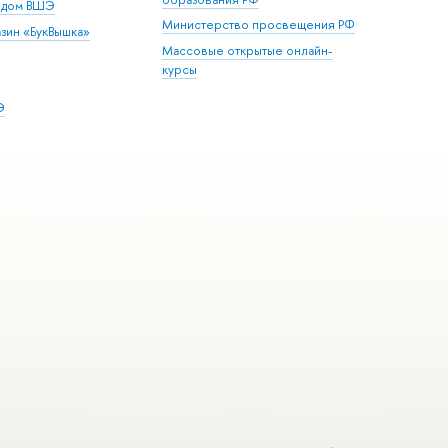
й дом ВШЭ
Министерство просвещения РФ
зин «БукВышка»
Массовые открытые онлайн-
курсы
Э