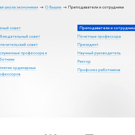
ая школа экономики»
О Вышке
Преподаватели и сотрудники
еный совет
Преподаватели и сотрудник
блюдательный совет
Почетные профессора
печительский совет
Президент
служенные профессора и
Научный руководитель
ботники
Ректор
ллегия ординарных
Профсоюз работников
офессоров