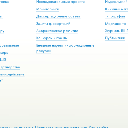
товка
Исследовательские проекты
Издательски
Мониторинги
Книжный мага
ат
Диссертационные советы
Типография
Защиты диссертаций
Медиацентр
уру
Академическое развитие
Журналы ВШ
Конкурсы и гранты
Публикации
бразование
Внешние научно-информационные
ресурсы
рьеры
 ВШЭ
партнерства
взаимодействие
уг
зования материалов
Политика конфиденциальности
Карта сайта