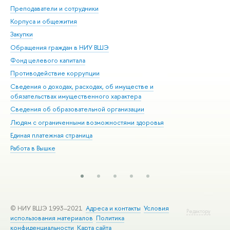
Преподаватели и сотрудники
При
Корпуса и общежития
Вы
Закупки
При
Обращения граждан в НИУ ВШЭ
Ас
Фонд целевого капитала
До
Противодействие коррупции
Цен
Сведения о доходах, расходах, об имуществе и
Би
обязательствах имущественного характера
Об
Сведения об образовательной организации
Обр
Людям с ограниченными возможностями здоровья
Единая платежная страница
Работа в Вышке
© НИУ ВШЭ 1993–2021
Адреса и контакты
Условия
Редактору
использования материалов
Политика
конфиденциальности
Карта сайта