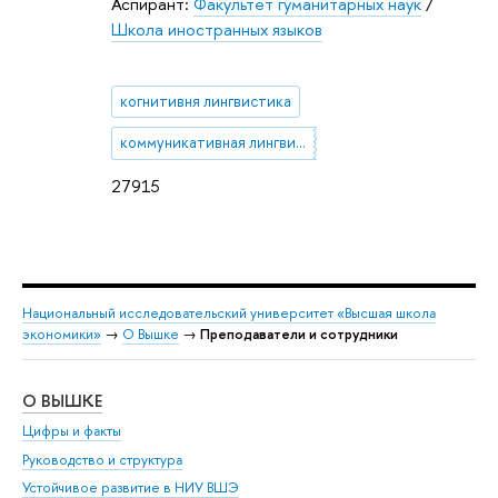
Аспирант:
Факультет гуманитарных наук
/
Школа иностранных языков
когнитивня лингвистика
коммуникативная лингвистика
27915
Национальный исследовательский университет «Высшая школа
экономики»
→
О Вышке
→
Преподаватели и сотрудники
О ВЫШКЕ
ОБ
Цифры и факты
Ли
Руководство и структура
Дов
Устойчивое развитие в НИУ ВШЭ
Ол