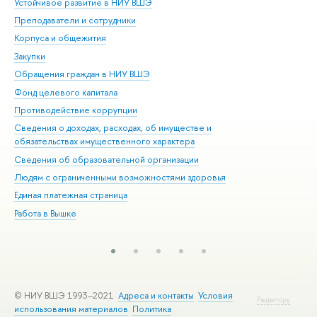
Устойчивое развитие в НИУ ВШЭ
Ол
Преподаватели и сотрудники
При
Корпуса и общежития
Вы
Закупки
При
Обращения граждан в НИУ ВШЭ
Ас
Фонд целевого капитала
До
Противодействие коррупции
Цен
Сведения о доходах, расходах, об имуществе и
Би
обязательствах имущественного характера
Об
Сведения об образовательной организации
Обр
Людям с ограниченными возможностями здоровья
Единая платежная страница
Работа в Вышке
© НИУ ВШЭ 1993–2021
Адреса и контакты
Условия
Редактору
использования материалов
Политика