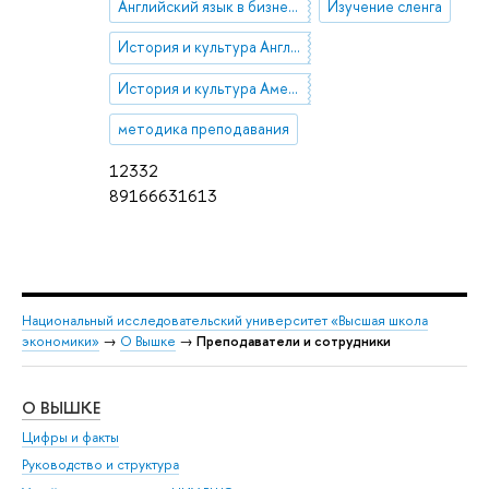
Английский язык в бизнесе и экономике
Изучение сленга
История и культура Англии
История и культура Америки
методика преподавания
12332
89166631613
Национальный исследовательский университет «Высшая школа
экономики»
→
О Вышке
→
Преподаватели и сотрудники
О ВЫШКЕ
ОБ
Цифры и факты
Ли
Руководство и структура
Дов