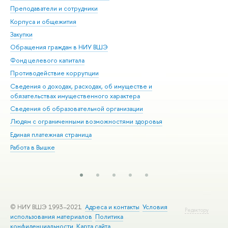
Преподаватели и сотрудники
При
Корпуса и общежития
Вы
Закупки
При
Обращения граждан в НИУ ВШЭ
Ас
Фонд целевого капитала
До
Противодействие коррупции
Цен
Сведения о доходах, расходах, об имуществе и
Би
обязательствах имущественного характера
Об
Сведения об образовательной организации
Обр
Людям с ограниченными возможностями здоровья
Единая платежная страница
Работа в Вышке
© НИУ ВШЭ 1993–2021
Адреса и контакты
Условия
Редактору
использования материалов
Политика
конфиденциальности
Карта сайта