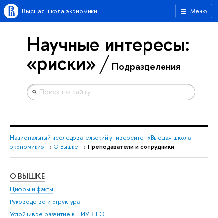
Высшая школа экономики
Меню
Научные интересы:
«риски»
Подразделения
Национальный исследовательский университет «Высшая школа
экономики»
→
О Вышке
→
Преподаватели и сотрудники
О ВЫШКЕ
ОБ
Цифры и факты
Ли
Руководство и структура
Дов
Устойчивое развитие в НИУ ВШЭ
Ол