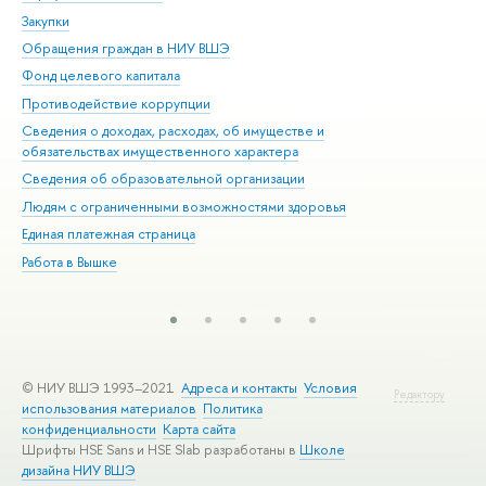
Закупки
При
Обращения граждан в НИУ ВШЭ
Ас
Фонд целевого капитала
До
Противодействие коррупции
Цен
Сведения о доходах, расходах, об имуществе и
Би
обязательствах имущественного характера
Об
Сведения об образовательной организации
Обр
Людям с ограниченными возможностями здоровья
Единая платежная страница
Работа в Вышке
© НИУ ВШЭ 1993–2021
Адреса и контакты
Условия
Редактору
использования материалов
Политика
конфиденциальности
Карта сайта
Шрифты HSE Sans и HSE Slab разработаны в
Школе
дизайна НИУ ВШЭ