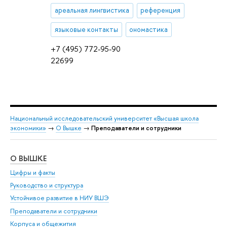
ареальная лингвистика
референция
языковые контакты
ономастика
+7 (495) 772-95-90
22699
Национальный исследовательский университет «Высшая школа
экономики»
→
О Вышке
→
Преподаватели и сотрудники
О ВЫШКЕ
ОБ
Цифры и факты
Ли
Руководство и структура
Дов
Устойчивое развитие в НИУ ВШЭ
Ол
Преподаватели и сотрудники
При
Корпуса и общежития
Вы