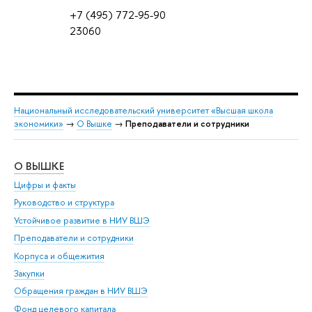
+7 (495) 772-95-90
23060
Национальный исследовательский университет «Высшая школа
экономики»
→
О Вышке
→
Преподаватели и сотрудники
О ВЫШКЕ
ОБ
Цифры и факты
Ли
Руководство и структура
Дов
Устойчивое развитие в НИУ ВШЭ
Ол
Преподаватели и сотрудники
При
Корпуса и общежития
Вы
Закупки
При
Обращения граждан в НИУ ВШЭ
Ас
Фонд целевого капитала
До