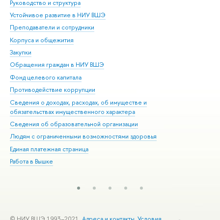
Руководство и структура
Дов
Устойчивое развитие в НИУ ВШЭ
Ол
Преподаватели и сотрудники
При
Корпуса и общежития
Вы
Закупки
При
Обращения граждан в НИУ ВШЭ
Ас
Фонд целевого капитала
До
Противодействие коррупции
Цен
Сведения о доходах, расходах, об имуществе и
Би
обязательствах имущественного характера
Об
Сведения об образовательной организации
Обр
Людям с ограниченными возможностями здоровья
Единая платежная страница
Работа в Вышке
© НИУ ВШЭ 1993–2021
Адреса и контакты
Условия