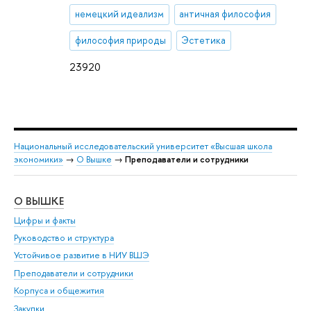
немецкий идеализм
античная философия
философия природы
Эстетика
23920
Национальный исследовательский университет «Высшая школа
экономики»
→
О Вышке
→
Преподаватели и сотрудники
О ВЫШКЕ
ОБ
Цифры и факты
Ли
Руководство и структура
Дов
Устойчивое развитие в НИУ ВШЭ
Ол
Преподаватели и сотрудники
При
Корпуса и общежития
Вы
Закупки
При