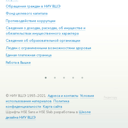
Обращения граждан в НИУ ВШЭ
Ас
Фонд целевого капитала
До
Противодействие коррупции
Цен
Сведения о доходах, расходах, об имуществе и
Би
обязательствах имущественного характера
Об
Сведения об образовательной организации
Обр
Людям с ограниченными возможностями здоровья
Единая платежная страница
Работа в Вышке
© НИУ ВШЭ 1993–2021
Адреса и контакты
Условия
Редактору
использования материалов
Политика
конфиденциальности
Карта сайта
Шрифты HSE Sans и HSE Slab разработаны в
Школе
дизайна НИУ ВШЭ