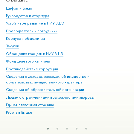
Цифры и факты
Ли
Руководство и структура
Дов
Устойчивое развитие в НИУ ВШЭ
Ол
Преподаватели и сотрудники
При
Корпуса и общежития
Вы
Закупки
При
Обращения граждан в НИУ ВШЭ
Ас
Фонд целевого капитала
До
Противодействие коррупции
Цен
Сведения о доходах, расходах, об имуществе и
Би
обязательствах имущественного характера
Об
Сведения об образовательной организации
Обр
Людям с ограниченными возможностями здоровья
Единая платежная страница
Работа в Вышке