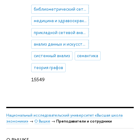
библиометрический сетевой анализ
медицина и здравоохранение
прикладной сетевой анализ
анализ данных и искусственный интеллект
системный анализ
семантика
теория графов
15549
Национальный исследовательский университет «Высшая школа
экономики»
→
О Вышке
→
Преподаватели и сотрудники
О ВЫШКЕ
ОБ