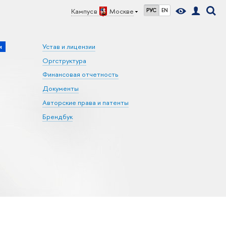
Кампус в
Москве
РУС
EN
и
Устав и лицензии
Оргструктура
Финансовая отчетность
Документы
Авторские права и патенты
Брендбук