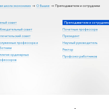
ая школа экономики»
О Вышке
Преподаватели и сотрудники
еный совет
Преподаватели и сотрудник
блюдательный совет
Почетные профессора
печительский совет
Президент
служенные профессора и
Научный руководитель
ботники
Ректор
ллегия ординарных
Профсоюз работников
офессоров