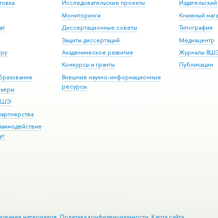
товка
Исследовательские проекты
Издательски
Мониторинги
Книжный мага
ат
Диссертационные советы
Типография
Защиты диссертаций
Медиацентр
уру
Академическое развитие
Журналы ВШ
Конкурсы и гранты
Публикации
бразование
Внешние научно-информационные
ресурсы
рьеры
 ВШЭ
партнерства
взаимодействие
уг
зования материалов
Политика конфиденциальности
Карта сайта