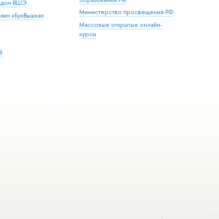
й дом ВШЭ
Министерство просвещения РФ
зин «БукВышка»
Массовые открытые онлайн-
курсы
Э