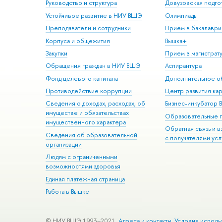
Руководство и структура
Довузовская подго
Устойчивое развитие в НИУ ВШЭ
Олимпиады
Преподаватели и сотрудники
Прием в бакалаври
Корпуса и общежития
Вышка+
Закупки
Прием в магистрат
Обращения граждан в НИУ ВШЭ
Аспирантура
Фонд целевого капитала
Дополнительное о
Противодействие коррупции
Центр развития ка
Сведения о доходах, расходах, об
Бизнес-инкубатор
имуществе и обязательствах
Образовательные 
имущественного характера
Обратная связь и 
Сведения об образовательной
с получателями усл
организации
Людям с ограниченными
возможностями здоровья
Единая платежная страница
Работа в Вышке
© НИУ ВШЭ 1993–2021
Адреса и контакты
Условия исполь