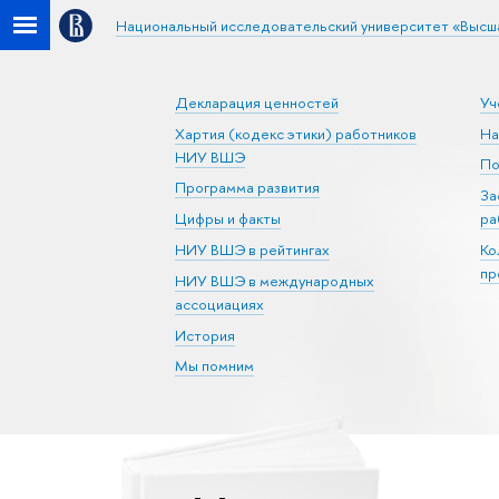
Национальный исследовательский университет «Высш
Декларация ценностей
Уч
Хартия (кодекс этики) работников
На
НИУ ВШЭ
По
Программа развития
За
Цифры и факты
ра
НИУ ВШЭ в рейтингах
Ко
пр
НИУ ВШЭ в международных
ассоциациях
История
Мы помним