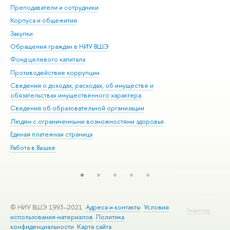
Преподаватели и сотрудники
При
Корпуса и общежития
Вы
Закупки
При
Обращения граждан в НИУ ВШЭ
Ас
Фонд целевого капитала
До
Противодействие коррупции
Цен
Сведения о доходах, расходах, об имуществе и
Би
обязательствах имущественного характера
Об
Сведения об образовательной организации
Обр
Людям с ограниченными возможностями здоровья
Единая платежная страница
Работа в Вышке
© НИУ ВШЭ 1993–2021
Адреса и контакты
Условия
Редактору
использования материалов
Политика
конфиденциальности
Карта сайта