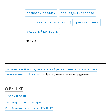
правовой реализм
прецедентное право
история конституционализма
права человека
судебный контроль
28329
Национальный исследовательский университет «Высшая школа
экономики»
→
О Вышке
→
Преподаватели и сотрудники
О ВЫШКЕ
ОБ
Цифры и факты
Ли
Руководство и структура
Дов
Устойчивое развитие в НИУ ВШЭ
Ол