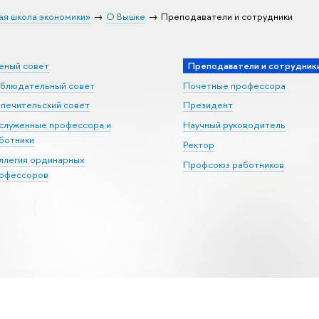
ая школа экономики»
О Вышке
Преподаватели и сотрудники
еный совет
Преподаватели и сотрудник
блюдательный совет
Почетные профессора
печительский совет
Президент
служенные профессора и
Научный руководитель
ботники
Ректор
ллегия ординарных
Профсоюз работников
офессоров