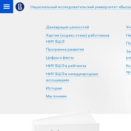
Национальный исследовательский университет «Высш
Декларация ценностей
Уч
Хартия (кодекс этики) работников
На
НИУ ВШЭ
По
Программа развития
За
Цифры и факты
ра
НИУ ВШЭ в рейтингах
Ко
пр
НИУ ВШЭ в международных
ассоциациях
История
Мы помним