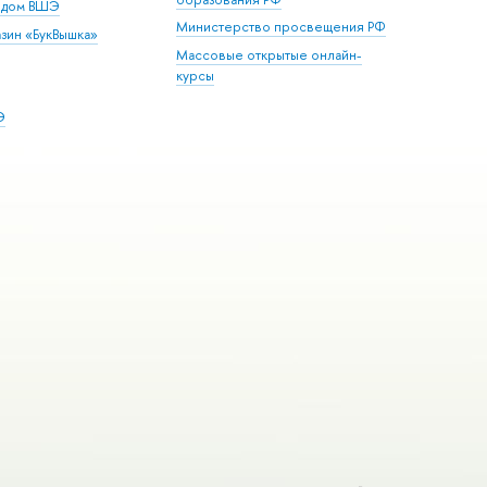
й дом ВШЭ
Министерство просвещения РФ
зин «БукВышка»
Массовые открытые онлайн-
курсы
Э