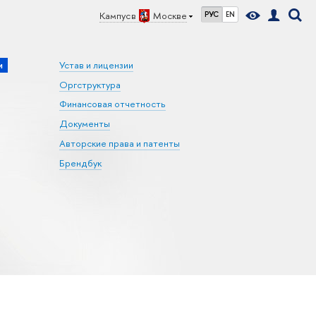
Кампус в
Москве
РУС
EN
и
Устав и лицензии
Оргструктура
Финансовая отчетность
Документы
Авторские права и патенты
Брендбук