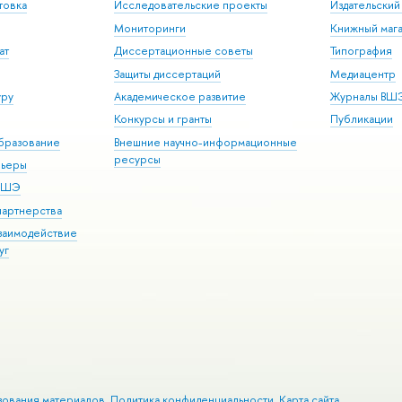
товка
Исследовательские проекты
Издательски
Мониторинги
Книжный мага
ат
Диссертационные советы
Типография
Защиты диссертаций
Медиацентр
уру
Академическое развитие
Журналы ВШ
Конкурсы и гранты
Публикации
бразование
Внешние научно-информационные
ресурсы
рьеры
 ВШЭ
партнерства
взаимодействие
уг
зования материалов
Политика конфиденциальности
Карта сайта