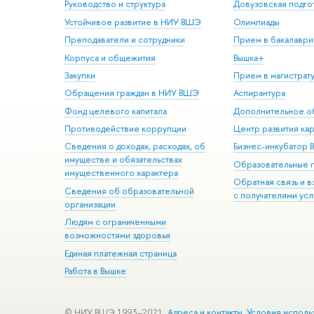
Руководство и структура
Довузовская подго
Устойчивое развитие в НИУ ВШЭ
Олимпиады
Преподаватели и сотрудники
Прием в бакалаври
Корпуса и общежития
Вышка+
Закупки
Прием в магистрат
Обращения граждан в НИУ ВШЭ
Аспирантура
Фонд целевого капитала
Дополнительное о
Противодействие коррупции
Центр развития ка
Сведения о доходах, расходах, об
Бизнес-инкубатор
имуществе и обязательствах
Образовательные 
имущественного характера
Обратная связь и 
Сведения об образовательной
с получателями усл
организации
Людям с ограниченными
возможностями здоровья
Единая платежная страница
Работа в Вышке
© НИУ ВШЭ 1993–2021
Адреса и контакты
Условия исполь