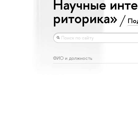
Научные инте
риторика»
По
ФИО и должность