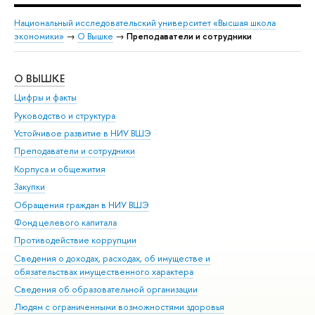
Национальный исследовательский университет «Высшая школа
экономики»
→
О Вышке
→
Преподаватели и сотрудники
О ВЫШКЕ
ОБ
Цифры и факты
Ли
Руководство и структура
Дов
Устойчивое развитие в НИУ ВШЭ
Ол
Преподаватели и сотрудники
При
Корпуса и общежития
Вы
Закупки
При
Обращения граждан в НИУ ВШЭ
Ас
Фонд целевого капитала
До
Противодействие коррупции
Цен
Сведения о доходах, расходах, об имуществе и
Би
обязательствах имущественного характера
Об
Сведения об образовательной организации
Обр
Людям с ограниченными возможностями здоровья