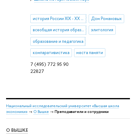
история России XIX - ХХ веков, история повседневности
Дом Романовых
всеобщая история образования и педагогической мысли
элитология
образование и педагогика
компаративистика
места памяти
7 (495) 772 95 90
22827
Национальный исследовательский университет «Высшая школа
экономики»
→
О Вышке
→
Преподаватели и сотрудники
О ВЫШКЕ
ОБ