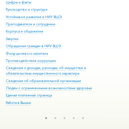
Цифры и факты
Ли
Руководство и структура
Дов
Устойчивое развитие в НИУ ВШЭ
Ол
Преподаватели и сотрудники
При
Корпуса и общежития
Вы
Закупки
При
Обращения граждан в НИУ ВШЭ
Ас
Фонд целевого капитала
До
Противодействие коррупции
Цен
Сведения о доходах, расходах, об имуществе и
Би
обязательствах имущественного характера
Об
Сведения об образовательной организации
Обр
Людям с ограниченными возможностями здоровья
Единая платежная страница
Работа в Вышке