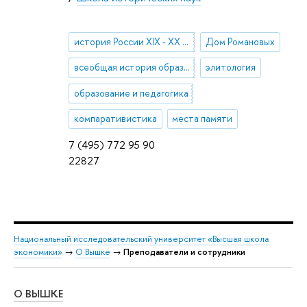
история России XIX - ХХ веков, история повседневности
Дом Романовых
всеобщая история образования и педагогической мысли
элитология
образование и педагогика
компаративистика
места памяти
7 (495) 772 95 90
22827
Национальный исследовательский университет «Высшая школа
экономики»
→
О Вышке
→
Преподаватели и сотрудники
О ВЫШКЕ
ОБ