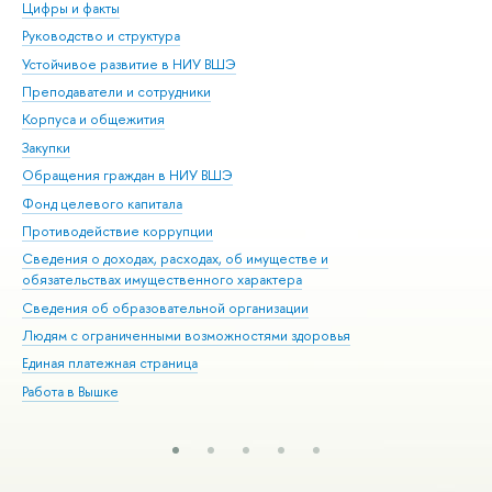
Цифры и факты
Ли
Руководство и структура
Дов
Устойчивое развитие в НИУ ВШЭ
Ол
Преподаватели и сотрудники
При
Корпуса и общежития
Вы
Закупки
При
Обращения граждан в НИУ ВШЭ
Ас
Фонд целевого капитала
До
Противодействие коррупции
Цен
Сведения о доходах, расходах, об имуществе и
Би
обязательствах имущественного характера
Об
Сведения об образовательной организации
Обр
Людям с ограниченными возможностями здоровья
Единая платежная страница
Работа в Вышке