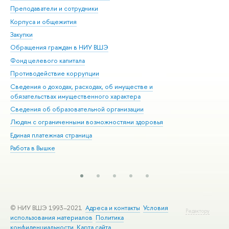
Преподаватели и сотрудники
При
Корпуса и общежития
Вы
Закупки
При
Обращения граждан в НИУ ВШЭ
Ас
Фонд целевого капитала
До
Противодействие коррупции
Цен
Сведения о доходах, расходах, об имуществе и
Би
обязательствах имущественного характера
Об
Сведения об образовательной организации
Обр
Людям с ограниченными возможностями здоровья
Единая платежная страница
Работа в Вышке
© НИУ ВШЭ 1993–2021
Адреса и контакты
Условия
Редактору
использования материалов
Политика
конфиденциальности
Карта сайта