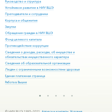
Руководство и структура
Дов
Устойчивое развитие в НИУ ВШЭ
Ол
Преподаватели и сотрудники
При
Корпуса и общежития
Вы
Закупки
При
Обращения граждан в НИУ ВШЭ
Ас
Фонд целевого капитала
До
Противодействие коррупции
Цен
Сведения о доходах, расходах, об имуществе и
Би
обязательствах имущественного характера
Об
Сведения об образовательной организации
Обр
Людям с ограниченными возможностями здоровья
Единая платежная страница
Работа в Вышке
© НИУ ВШЭ 1993–2021
Адреса и контакты
Условия