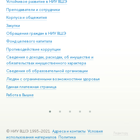
Устойчивое развитие в НИУ ВШЭ
Ол
Преподаватели и сотрудники
При
Корпуса и общежития
Вы
Закупки
При
Обращения граждан в НИУ ВШЭ
Ас
Фонд целевого капитала
До
Противодействие коррупции
Цен
Сведения о доходах, расходах, об имуществе и
Би
обязательствах имущественного характера
Об
Сведения об образовательной организации
Обр
Людям с ограниченными возможностями здоровья
Единая платежная страница
Работа в Вышке
© НИУ ВШЭ 1993–2021
Адреса и контакты
Условия
Редактору
использования материалов
Политика