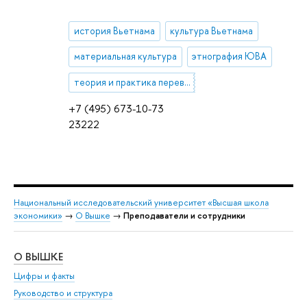
история Вьетнама
культура Вьетнама
материальная культура
этнография ЮВА
теория и практика перевода
+7 (495) 673-10-73
23222
Национальный исследовательский университет «Высшая школа
экономики»
→
О Вышке
→
Преподаватели и сотрудники
О ВЫШКЕ
ОБ
Цифры и факты
Ли
Руководство и структура
Дов