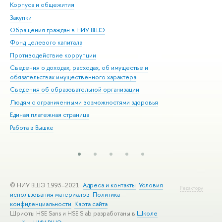
Корпуса и общежития
Вы
Закупки
При
Обращения граждан в НИУ ВШЭ
Ас
Фонд целевого капитала
До
Противодействие коррупции
Цен
Сведения о доходах, расходах, об имуществе и
Би
обязательствах имущественного характера
Об
Сведения об образовательной организации
Обр
Людям с ограниченными возможностями здоровья
Единая платежная страница
Работа в Вышке
© НИУ ВШЭ 1993–2021
Адреса и контакты
Условия
Редактору
использования материалов
Политика
конфиденциальности
Карта сайта
Шрифты HSE Sans и HSE Slab разработаны в
Школе