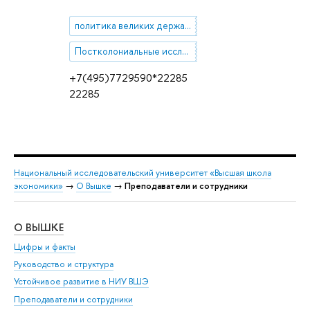
политика великих держав на Ближнем Востоке в новейшее время
Постколониальные исследования
+7(495)7729590*22285
22285
Национальный исследовательский университет «Высшая школа
экономики»
→
О Вышке
→
Преподаватели и сотрудники
О ВЫШКЕ
ОБ
Цифры и факты
Ли
Руководство и структура
Дов
Устойчивое развитие в НИУ ВШЭ
Ол
Преподаватели и сотрудники
При