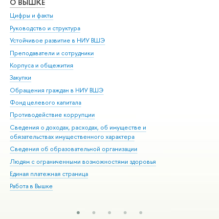
О ВЫШКЕ
ОБ
Цифры и факты
Ли
Руководство и структура
Дов
Устойчивое развитие в НИУ ВШЭ
Ол
Преподаватели и сотрудники
При
Корпуса и общежития
Вы
Закупки
При
Обращения граждан в НИУ ВШЭ
Ас
Фонд целевого капитала
До
Противодействие коррупции
Цен
Сведения о доходах, расходах, об имуществе и
Би
обязательствах имущественного характера
Об
Сведения об образовательной организации
Обр
Людям с ограниченными возможностями здоровья
Единая платежная страница
Работа в Вышке