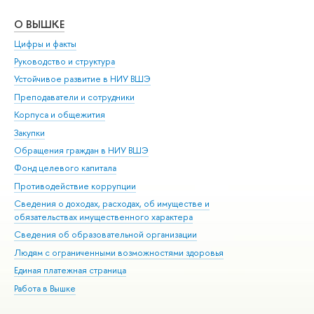
О ВЫШКЕ
ОБ
Цифры и факты
Ли
Руководство и структура
Дов
Устойчивое развитие в НИУ ВШЭ
Ол
Преподаватели и сотрудники
При
Корпуса и общежития
Вы
Закупки
При
Обращения граждан в НИУ ВШЭ
Ас
Фонд целевого капитала
До
Противодействие коррупции
Цен
Сведения о доходах, расходах, об имуществе и
Би
обязательствах имущественного характера
Об
Сведения об образовательной организации
Обр
Людям с ограниченными возможностями здоровья
Единая платежная страница
Работа в Вышке