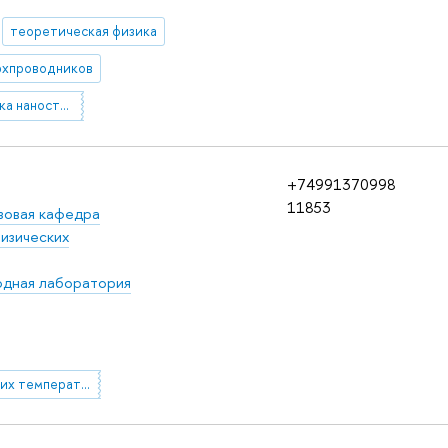
теоретическая физика
рхпроводников
29.19.22 Физика наноструктур. Низкоразмерные структуры. Мезоскопические структуры
+74991370998
11853
зовая кафедра
изических
дная лаборатория
физика низких температур