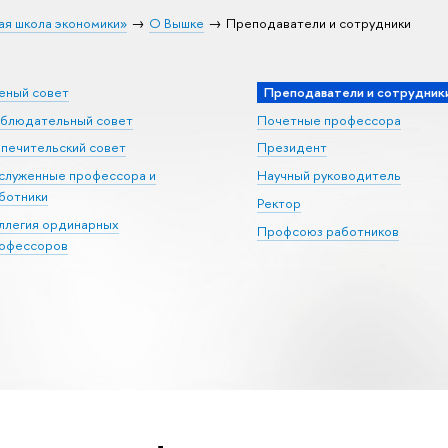
ая школа экономики»
О Вышке
Преподаватели и сотрудники
еный совет
Преподаватели и сотрудник
блюдательный совет
Почетные профессора
печительский совет
Президент
служенные профессора и
Научный руководитель
ботники
Ректор
ллегия ординарных
Профсоюз работников
офессоров