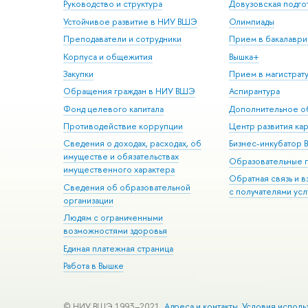
Руководство и структура
Довузовская подго
Устойчивое развитие в НИУ ВШЭ
Олимпиады
Преподаватели и сотрудники
Прием в бакалаври
Корпуса и общежития
Вышка+
Закупки
Прием в магистрат
Обращения граждан в НИУ ВШЭ
Аспирантура
Фонд целевого капитала
Дополнительное о
Противодействие коррупции
Центр развития ка
Сведения о доходах, расходах, об
Бизнес-инкубатор
имуществе и обязательствах
Образовательные 
имущественного характера
Обратная связь и 
Сведения об образовательной
с получателями усл
организации
Людям с ограниченными
возможностями здоровья
Единая платежная страница
Работа в Вышке
© НИУ ВШЭ 1993–2021
Адреса и контакты
Условия исполь