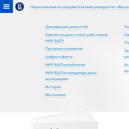
Национальный исследовательский университет «Высш
Декларация ценностей
Уч
Хартия (кодекс этики) работников
На
НИУ ВШЭ
По
Программа развития
За
Цифры и факты
ра
НИУ ВШЭ в рейтингах
Ко
пр
НИУ ВШЭ в международных
ассоциациях
История
Мы помним