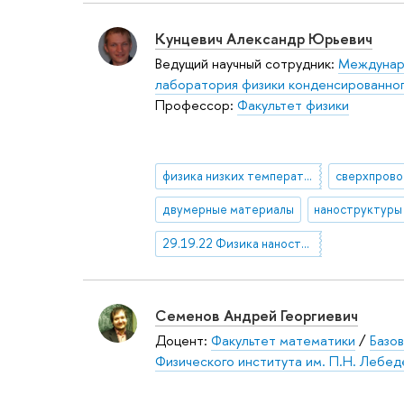
Кунцевич Александр Юрьевич
Ведущий научный сотрудник:
Междунар
лаборатория физики конденсированног
Профессор:
Факультет физики
физика низких температур
сверхпров
двумерные материалы
наноструктуры
29.19.22 Физика наноструктур. Низкоразмерные структуры. Мезоскопические структуры
Семенов Андрей Георгиевич
Доцент:
Факультет математики
/
Базо
Физического института им. П.Н. Лебед