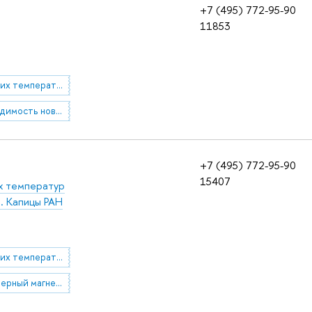
+7 (495) 772-95-90
11853
физика низких температур
сверхпроводимость новых материалов
+7 (495) 772-95-90
15407
их температур
. Капицы РАН
физика низких температур
29.19.49 Ядерный магнетизм