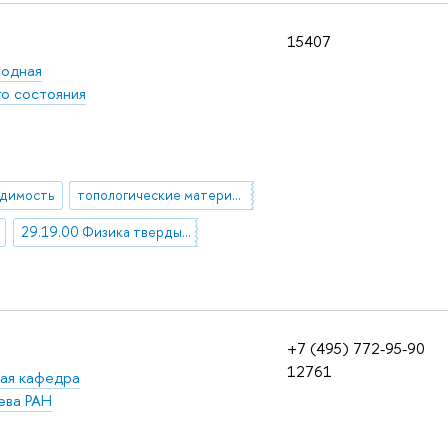
15407
одная
о состояния
одимость
топологические материалы
29.19.00 Физика твердых тел
+7 (495) 772-95-90
12761
вая кафедра
ева РАН