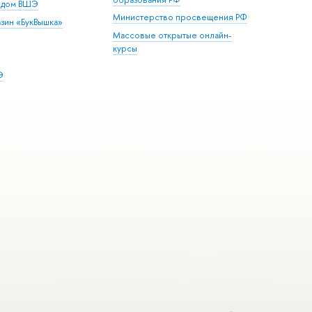
й дом ВШЭ
Министерство просвещения РФ
зин «БукВышка»
Массовые открытые онлайн-
курсы
Э