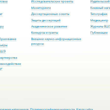
товка
Исследовательские проекты
Издательски
Мониторинги
Книжный мага
ат
Диссертационные советы
Типография
Защиты диссертаций
Медиацентр
уру
Академическое развитие
Журналы ВШ
Конкурсы и гранты
Публикации
бразование
Внешние научно-информационные
ресурсы
рьеры
 ВШЭ
партнерства
взаимодействие
уг
зования материалов
Политика конфиденциальности
Карта сайта