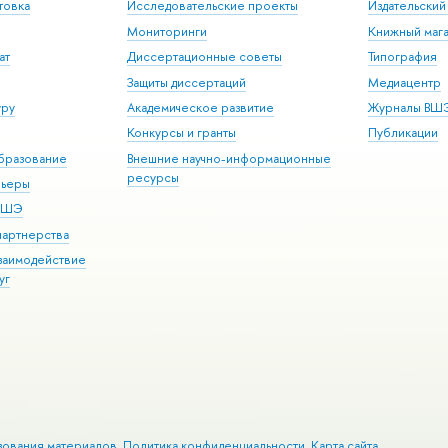
товка
Исследовательские проекты
Издательски
Мониторинги
Книжный мага
ат
Диссертационные советы
Типография
Защиты диссертаций
Медиацентр
уру
Академическое развитие
Журналы ВШ
Конкурсы и гранты
Публикации
бразование
Внешние научно-информационные
ресурсы
рьеры
 ВШЭ
партнерства
взаимодействие
уг
зования материалов
Политика конфиденциальности
Карта сайта