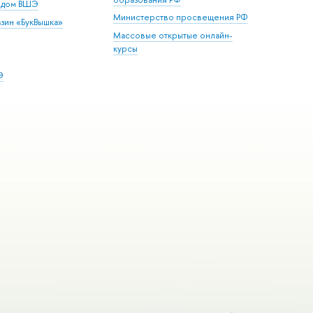
й дом ВШЭ
Министерство просвещения РФ
зин «БукВышка»
Массовые открытые онлайн-
курсы
Э