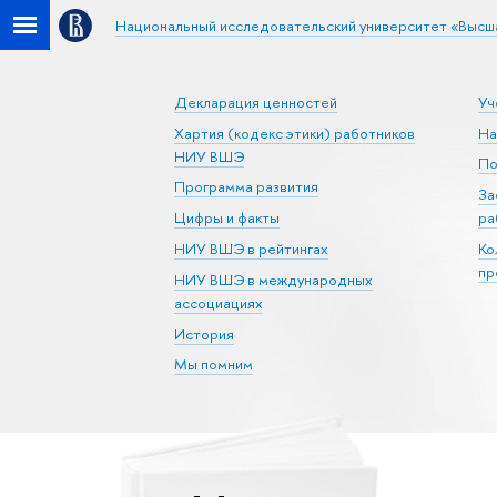
Национальный исследовательский университет «Высш
Декларация ценностей
Уч
Хартия (кодекс этики) работников
На
НИУ ВШЭ
По
Программа развития
За
Цифры и факты
ра
НИУ ВШЭ в рейтингах
Ко
пр
НИУ ВШЭ в международных
ассоциациях
История
Мы помним