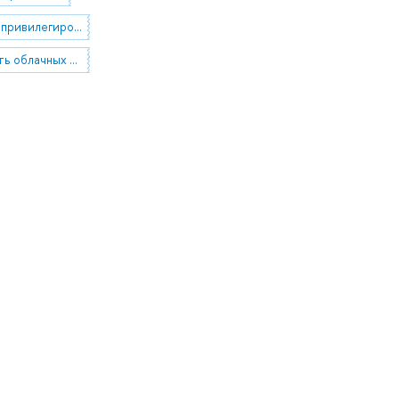
управление привилегированным доступом
безопасность облачных технологий