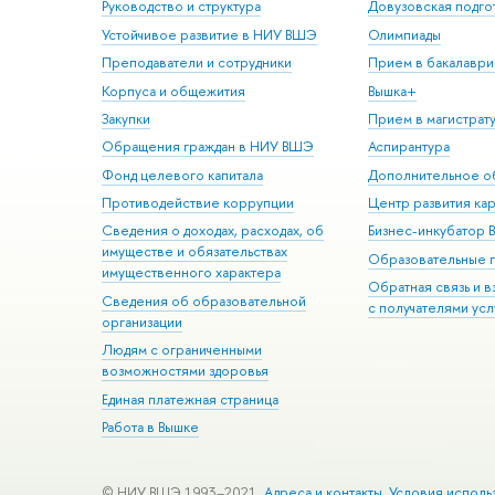
Руководство и структура
Довузовская подго
Устойчивое развитие в НИУ ВШЭ
Олимпиады
Преподаватели и сотрудники
Прием в бакалаври
Корпуса и общежития
Вышка+
Закупки
Прием в магистрат
Обращения граждан в НИУ ВШЭ
Аспирантура
Фонд целевого капитала
Дополнительное о
Противодействие коррупции
Центр развития ка
Сведения о доходах, расходах, об
Бизнес-инкубатор
имуществе и обязательствах
Образовательные 
имущественного характера
Обратная связь и 
Сведения об образовательной
с получателями усл
организации
Людям с ограниченными
возможностями здоровья
Единая платежная страница
Работа в Вышке
© НИУ ВШЭ 1993–2021
Адреса и контакты
Условия исполь