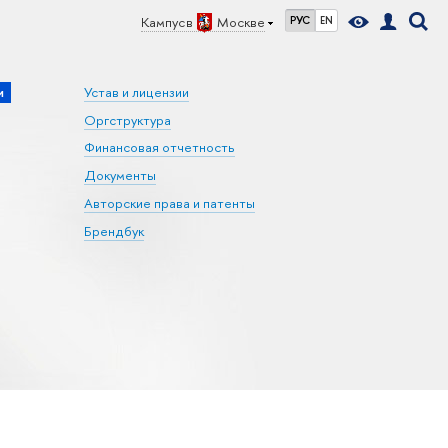
Кампус в
Москве
РУС
EN
и
Устав и лицензии
Оргструктура
Финансовая отчетность
Документы
Авторские права и патенты
Брендбук