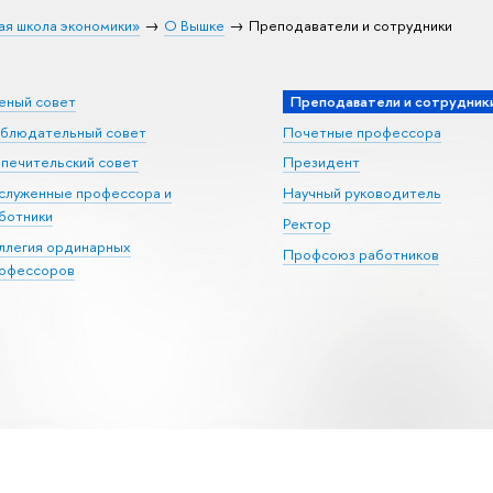
ая школа экономики»
О Вышке
Преподаватели и сотрудники
еный совет
Преподаватели и сотрудник
блюдательный совет
Почетные профессора
печительский совет
Президент
служенные профессора и
Научный руководитель
ботники
Ректор
ллегия ординарных
Профсоюз работников
офессоров