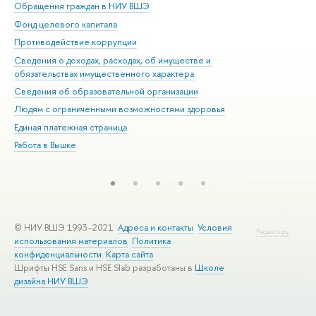
Обращения граждан в НИУ ВШЭ
Ас
Фонд целевого капитала
До
Противодействие коррупции
Цен
Сведения о доходах, расходах, об имуществе и
Би
обязательствах имущественного характера
Об
Сведения об образовательной организации
Обр
Людям с ограниченными возможностями здоровья
Единая платежная страница
Работа в Вышке
© НИУ ВШЭ 1993–2021
Адреса и контакты
Условия
Редактору
использования материалов
Политика
конфиденциальности
Карта сайта
Шрифты HSE Sans и HSE Slab разработаны в
Школе
дизайна НИУ ВШЭ