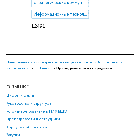
стратегические коммуникации
Информационные технологии в PR
12491
Национальный исследовательский университет «Высшая школа
экономики»
→
О Вышке
→
Преподаватели и сотрудники
О ВЫШКЕ
ОБ
Цифры и факты
Ли
Руководство и структура
Дов
Устойчивое развитие в НИУ ВШЭ
Ол
Преподаватели и сотрудники
При
Корпуса и общежития
Вы
Закупки
При