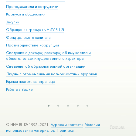
Преподаватели и сотрудники
При
Корпуса и общежития
Вы
Закупки
При
Обращения граждан в НИУ ВШЭ
Ас
Фонд целевого капитала
До
Противодействие коррупции
Цен
Сведения о доходах, расходах, об имуществе и
Би
обязательствах имущественного характера
Об
Сведения об образовательной организации
Обр
Людям с ограниченными возможностями здоровья
Единая платежная страница
Работа в Вышке
© НИУ ВШЭ 1993–2021
Адреса и контакты
Условия
Редактору
использования материалов
Политика