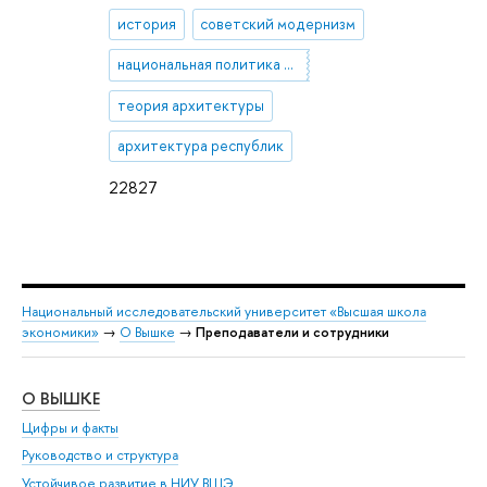
история
советский модернизм
национальная политика СССР
теория архитектуры
архитектура республик
22827
Национальный исследовательский университет «Высшая школа
экономики»
→
О Вышке
→
Преподаватели и сотрудники
О ВЫШКЕ
ОБ
Цифры и факты
Ли
Руководство и структура
Дов
Устойчивое развитие в НИУ ВШЭ
Ол